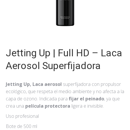
Jetting Up | Full HD – Laca
Aerosol Superfijadora
Jetting Up, Laca aerosol
superfijadora con propulsor
ecológico, que respeta el medio ambiente y no afecta a la
capa de ozono. Indicada para
fijar el peinado
, ya que
crea una
película protectora
ligera e invisible.
Uso profesional
Bote de 500 ml