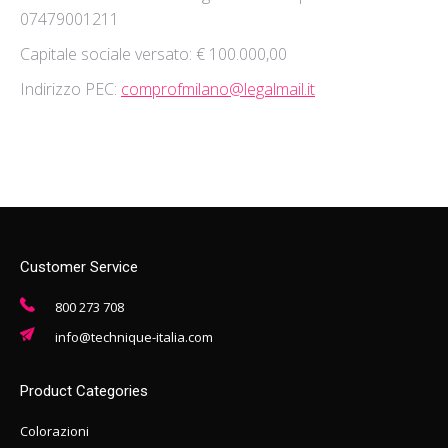
07479001211
Capitale sociale versato: € 100.000,00
Indirizzo PEC:
comprofmilano@legalmail.it
Customer Service
800 273 708
info@technique-italia.com
Product Categories
Colorazioni